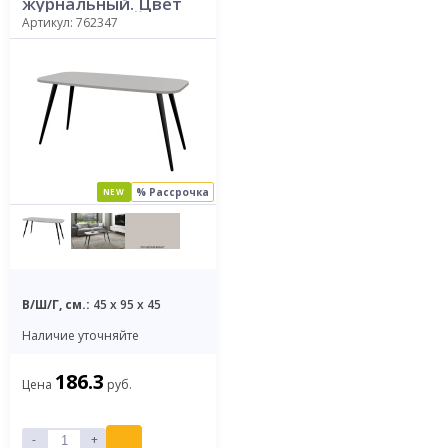
журнальный. Цвет
ПЕРСИДСКИЙ
Артикул: 762347
ЖЕМЧУГ
% Рассрочка
NEW
В/Ш/Г, см.:
45 x 95 x 45
Наличие уточняйте
186.3
Цена
руб.
-
+