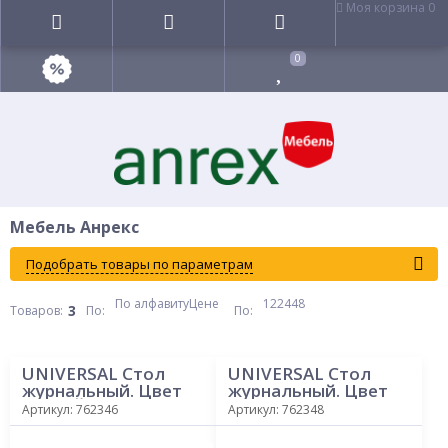
Моя корзина
0
0
Мебель Анрекс
Подобрать товары по параметрам
По алфавиту
Цене
12
24
48
3
Товаров:
По
:
По
:
UNIVERSAL Стол
UNIVERSAL Стол
журнальный. Цвет
журнальный. Цвет
БЕЛЫЙ
ОРЕХ МОНТЕ
Артикул: 762346
Артикул: 762348