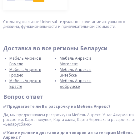
Столы журнальные Universal - идеальное сочетание актуального
дизайна, функциональности и привлекательной стоимости.
Доставка во все регионы Беларуси
Мебель Анрекс в
Мебель Анрекс в
Гомеле
Могилеве
Мебель Анрекс в
Мебель Анрекс в
Гродно
Витебске
Мебель Анрекс в
Мебель Анрекс в
Бресте
Бобруйске
Вопрос ответ
✅ Предлагаете ли Вы рассрочку на Мебель Анрекс?
Да, мы предоставляем рассрочку на Мебель Анрекс. У нас 4 варианта
рассрочки: Карта покупок, Карта халва, Карта Черепаха и рассрочка от
«Беларусбанк»
✅ Какие условия доставки для товаров из категории Мебель
Анрекс ?