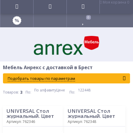
Моя корзина
0
0
Мебель Анрекс с доставкой в Брест
Подобрать товары по параметрам
По алфавиту
Цене
12
24
48
3
Товаров:
По
:
По
:
UNIVERSAL Стол
UNIVERSAL Стол
журнальный. Цвет
журнальный. Цвет
БЕЛЫЙ
ОРЕХ МОНТЕ
Артикул: 762346
Артикул: 762348