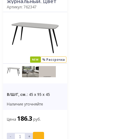
журнальный. Цвет
ПЕРСИДСКИЙ
Артикул: 762347
ЖЕМЧУГ
% Рассрочка
NEW
В/Ш/Г, см.:
45 x 95 x 45
Наличие уточняйте
186.3
Цена
руб.
-
+