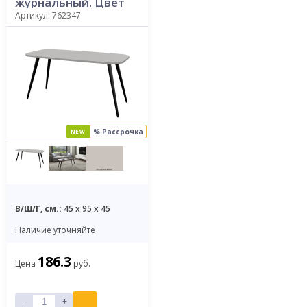
журнальный. Цвет
ПЕРСИДСКИЙ
Артикул: 762347
ЖЕМЧУГ
% Рассрочка
NEW
В/Ш/Г, см.:
45 x 95 x 45
Наличие уточняйте
186.3
Цена
руб.
-
+