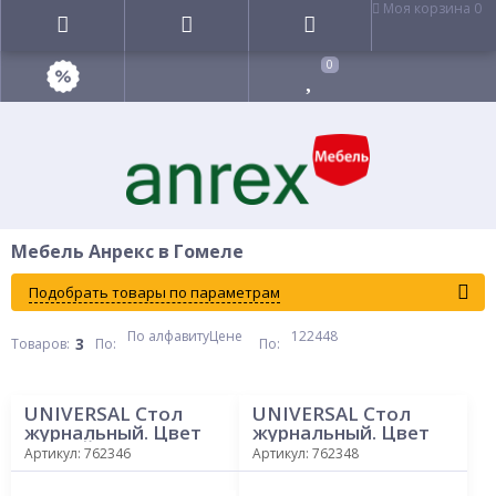
Моя корзина
0
0
Мебель Анрекс в Гомеле
Подобрать товары по параметрам
По алфавиту
Цене
12
24
48
3
Товаров:
По
:
По
:
UNIVERSAL Стол
UNIVERSAL Стол
журнальный. Цвет
журнальный. Цвет
БЕЛЫЙ
ОРЕХ МОНТЕ
Артикул: 762346
Артикул: 762348