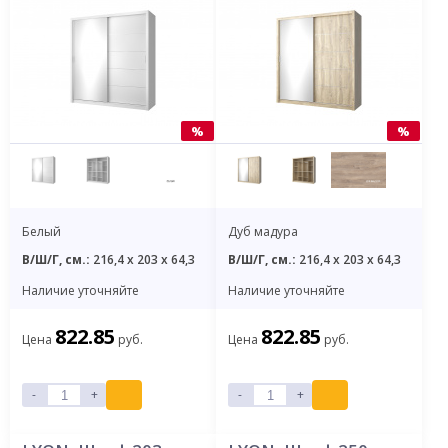
%
%
Белый
Дуб мадура
В/Ш/Г, см.:
216,4 x 203 x 64,3
В/Ш/Г, см.:
216,4 x 203 x 64,3
Наличие уточняйте
Наличие уточняйте
822.85
822.85
Цена
руб.
Цена
руб.
-
+
-
+