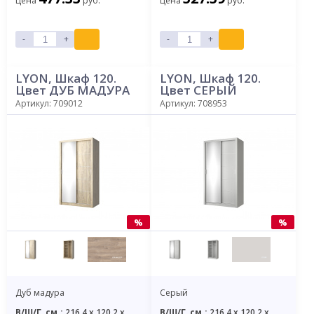
Цена
руб.
Цена
руб.
-
+
-
+
LYON, Шкаф 120.
LYON, Шкаф 120.
Цвет ДУБ МАДУРА
Цвет СЕРЫЙ
Артикул: 709012
Артикул: 708953
%
%
Дуб мадура
Серый
В/Ш/Г, см.:
216,4 x 120,2 x
В/Ш/Г, см.:
216,4 x 120,2 x