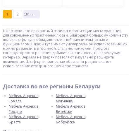
1
2
Ctrl →
Шкаф-купе - это прекрасный вариант организации места хранения
для современных практичных людей. Благодаря большому количеству
полок шкафы-купе обладают отличной вместительностью и
функционалом. Шкафы купе имеют универсальное использование. Их
можно разместить в гостиной, спальне, прихожей. Простота
конструкторского решения добавит лаконичность, не перегружая
интерьер. Зеркала на дверях позволяют визуально расширить
помещение. Шкаф-купе полностью обеспечит рациональное
использование отведенного Вами пространства.
Доставка во все регионы Беларуси
Мебель Анрекс в
Мебель Анрекс в
Гомеле
Могилеве
Мебель Анрекс в
Мебель Анрекс в
Гродно
Витебске
Мебель Анрекс в
Мебель Анрекс в
Бресте
Бобруйске