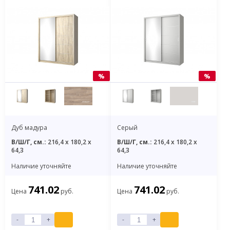
%
%
Дуб мадура
Серый
В/Ш/Г, см.:
216,4 x 180,2 x
В/Ш/Г, см.:
216,4 x 180,2 x
64,3
64,3
Наличие уточняйте
Наличие уточняйте
741.02
741.02
Цена
руб.
Цена
руб.
-
+
-
+