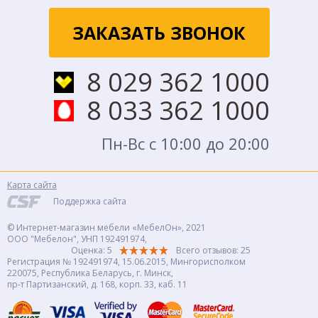
ЗАКАЗАТЬ ЗВОНОК
8 029 362 1000
8 033 362 1000
Пн-Вс с 10:00 до 20:00
Карта сайта
Поддержка сайта
© Интернет-магазин мебели «МебелОн», 2021
ООО "Мебелон", УНП 192491974,
Оценка: 5
Всего отзывов:
25
Регистрация № 192491974, 15.06.2015, Мингорисполком
220075, Республика Беларусь, г. Минск,
пр-т Партизанский, д. 168, корп. 33, каб. 11