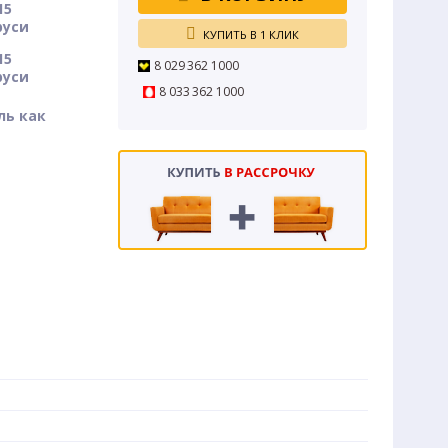
15
руси
КУПИТЬ В 1 КЛИК
15
8 029 362 1000
руси
8 033 362 1000
ль как