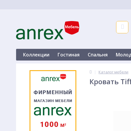
Коллекции
Гостиная
Спальня
Моло
Спальня
Молодежная
Прихожая
Кро
|
Каталог мебели
Кровать Ti