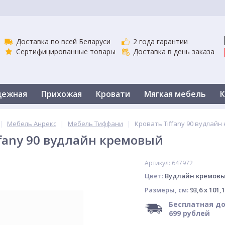
Доставка по всей Беларуси
2 года гарантии
Сертифицированные товары
Доставка в день заказа
дежная
Прихожая
Кровати
Мягкая мебель
К
вати
Кухня
Столы
Комоды и тумбы
Шкафы
|
Мебель Анрекс
|
Мебель Тиффани
|
Кровать Tiffany 90 вудлай
ffany 90 вудлайн кремовый
Артикул: 647972
Цвет:
Вудлайн кремов
Размеры, см:
93,6 x 101,1
Бесплатная до
699 рублей