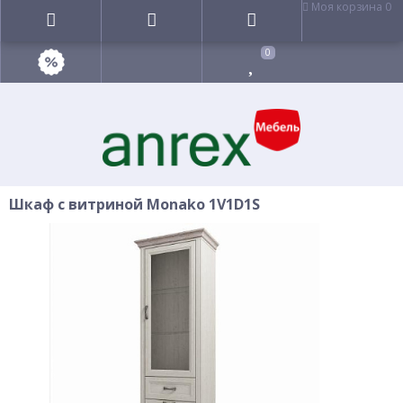
Моя корзина
0
0
Шкаф с витриной Monako 1V1D1S