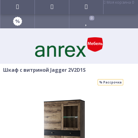
Моя корзина
0
0
Шкаф с витриной Jagger 2V2D1S
% Рассрочка