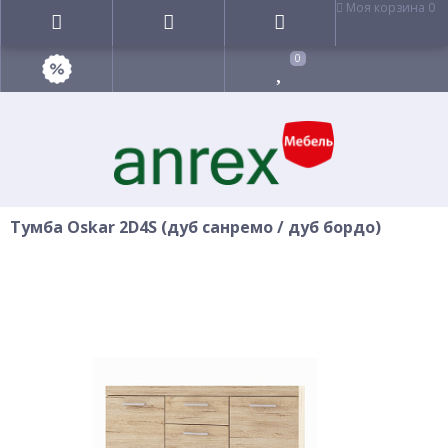
Моя корзина
0
0
Тумба Oskar 2D4S (дуб санремо / дуб бордо)