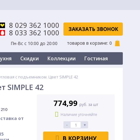
8 029 362 1000
ЗАКАЗАТЬ ЗВОНОК
8 033 362 1000
товаров в корзине:
0
Пн-Вс с 10:00 до 20:00
ухня
Скидки
Коллекции
Гостиная
Скидки
угловая с подъемником. Цвет SIMPLE 42
т SIMPLE 42
774,99
руб. за шт
 210
Наличие уточняйте
ставка от
-
+
15
В КОРЗИНУ
руси