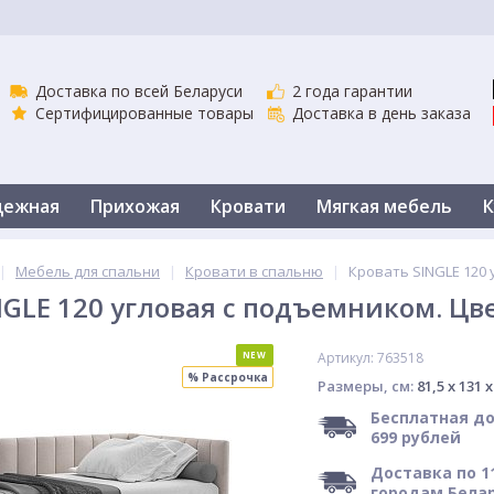
Доставка по всей Беларуси
2 года гарантии
Сертифицированные товары
Доставка в день заказа
дежная
Прихожая
Кровати
Мягкая мебель
К
вати
Кухня
Столы
Комоды и тумбы
Шкафы
|
Мебель для спальни
|
Кровати в спальню
|
Кровать SINGLE 120 
NGLE 120 угловая с подъемником. Цве
NEW
Артикул: 763518
% Рассрочка
Размеры, см:
81,5 x 131 x
Бесплатная до
699 рублей
Доставка по 1
городам Бела