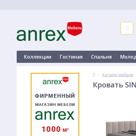
Коллекции
Гостиная
Спальня
Моло
Спальня
Молодежная
Прихожая
Кро
|
Каталог мебели
Кровать SI