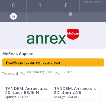
Моя корзина
0
0
Мебель Анрекс
Подобрать товары по параметрам
По алфавиту
Цене
12
24
48
8
Товаров:
По
:
По
:
TANDEM, Антресоль
TANDEM, Антресоль
2D. Цвет БЕЛЫЙ
2D. Цвет ДУБ
СОНОМА
Артикул: 754142
Артикул: 754140