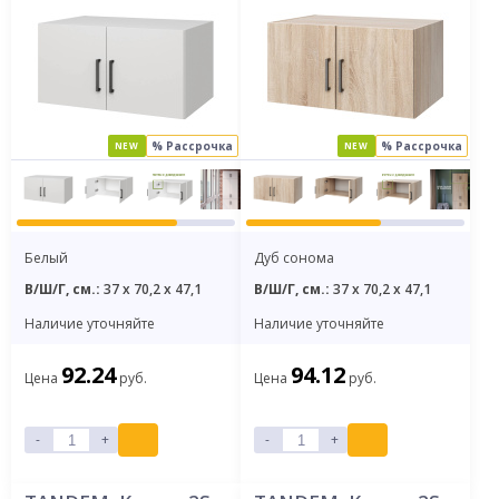
% Рассрочка
% Рассрочка
NEW
NEW
Белый
Дуб сонома
В/Ш/Г, см.:
37 x 70,2 x 47,1
В/Ш/Г, см.:
37 x 70,2 x 47,1
Наличие уточняйте
Наличие уточняйте
92.24
94.12
Цена
руб.
Цена
руб.
-
+
-
+