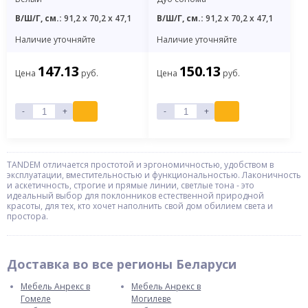
В/Ш/Г, см.:
91,2 x 70,2 x 47,1
В/Ш/Г, см.:
91,2 x 70,2 x 47,1
Наличие уточняйте
Наличие уточняйте
147.13
150.13
Цена
руб.
Цена
руб.
-
+
-
+
TANDEM отличается простотой и эргономичностью, удобством в
эксплуатации, вместительностью и функциональностью. Лаконичность
и аскетичность, строгие и прямые линии, светлые тона - это
идеальный выбор для поклонников естественной природной
красоты, для тех, кто хочет наполнить свой дом обилием света и
простора.
Доставка во все регионы Беларуси
Мебель Анрекс в
Мебель Анрекс в
Гомеле
Могилеве