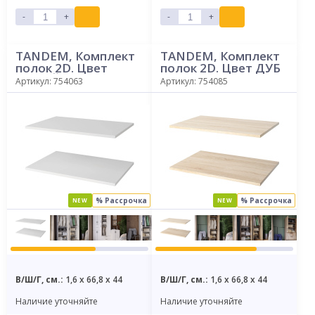
-
+
-
+
TANDEM, Комплект
TANDEM, Комплект
полок 2D. Цвет
полок 2D. Цвет ДУБ
БЕЛЫЙ
СОНОМА
Артикул: 754063
Артикул: 754085
% Рассрочка
% Рассрочка
NEW
NEW
В/Ш/Г, см.:
1,6 x 66,8 x 44
В/Ш/Г, см.:
1,6 x 66,8 x 44
Наличие уточняйте
Наличие уточняйте